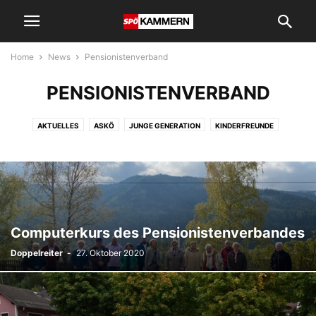
Home
News
Pensionistenverband
PENSIONISTENVERBAND
AKTUELLES
ASKÖ
JUNGE GENERATION
KINDERFREUNDE
NATURFREUNDE
PENSIONISTENVERBAND
SPÖ FRAUEN
SPÖ KAMMERN
Computerkurs des Pensionistenverbandes
Doppelreiter
-
27. Oktober 2020